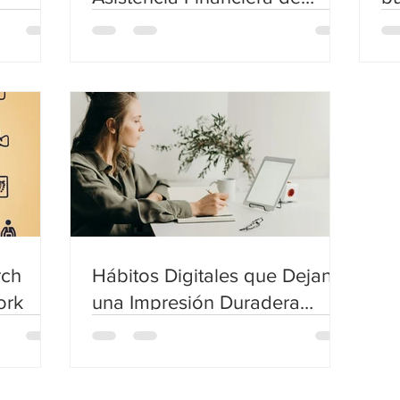
Emergencia
f
rch
Hábitos Digitales que Dejan
ork
una Impresión Duradera
Durante el Proceso de
Contratación