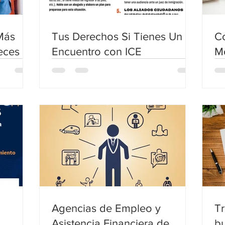
Más
Tus Derechos Si Tienes Un
Co
eces un
Encuentro con ICE
Mo
Co
S
Agencias de Empleo y
T
Asistencia Financiera de
bu