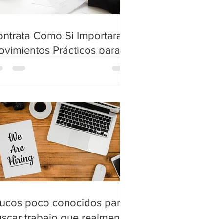
ntrata Como Si Importara:
vimientos Prácticos para
nstruir un Negocio, No
olo un Equipo
rucos poco conocidos para
scar trabajo que realmente