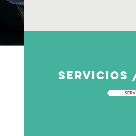
sERVICIOS 
SERV