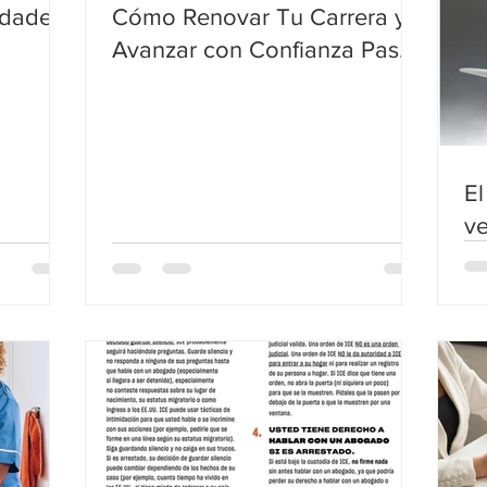
idades
Cómo Renovar Tu Carrera y
Avanzar con Confianza Paso
a Paso
El
v
in
a 