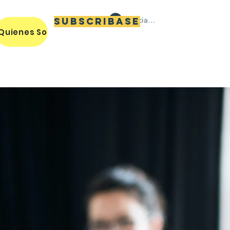
Iniciar sesión
Subscribase
Quienes Somos / Our Mission
Miembros / Members