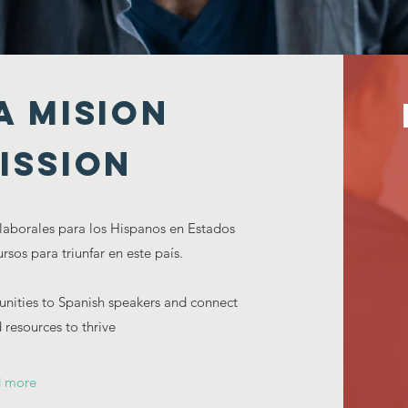
a mision
ission
laborales para los Hispanos en Estados
rsos para triunfar en este país.
unities to Spanish speakers and connect
 resources to thrive
 more