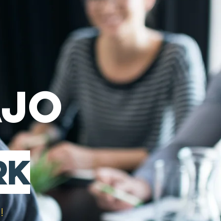
ajo
rk
!