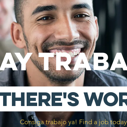
ay Trab
There's Wo
Consiga trabajo ya! Find a job today