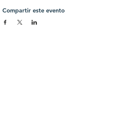
Compartir este evento
contactanos
info@haytrabajoya.com
(980) 301-0515
connectate con