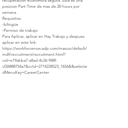
recuperación económica segura. Esta es una 
posicion Part-Time de mas de 20 hours por 
semana.
Requisitos:
-bilingüe
-Permiso de trabajo
Para Aplicar, aplicar en Hay Trabajo y despues 
aplicar en este link: 
https://workforcenow.adp.com/mascsr/default/
mdf/recruitment/recruitment.html?
cid=e19abba7-a8ad-4c26-948f-
cf26888754a7&ccId=2714228523_1656&&selecte
dMenuKey=CareerCenter
Compartir este evento