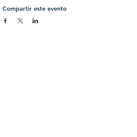
Compartir este evento
contactanos
info@haytrabajoya.com
(980) 301-0515
connectate con
Facebook