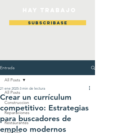
HAY TRABAJO
Subscribase
Entrada
All Posts
21 ene 2025
3 min de lectura
All Posts
Crear un currículum
Construccion
competitivo: Estrategias
Reparaciones
para buscadores de
Restaurantes
empleo modernos
Limpieza