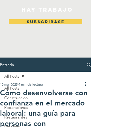
HAY TRABAJO
Subscribase
Entrada
All Posts
10 mar 2025
4 min de lectura
All Posts
Cómo desenvolverse con
Construccion
confianza en el mercado
Reparaciones
laboral: una guía para
Restaurantes
personas con
Limpieza